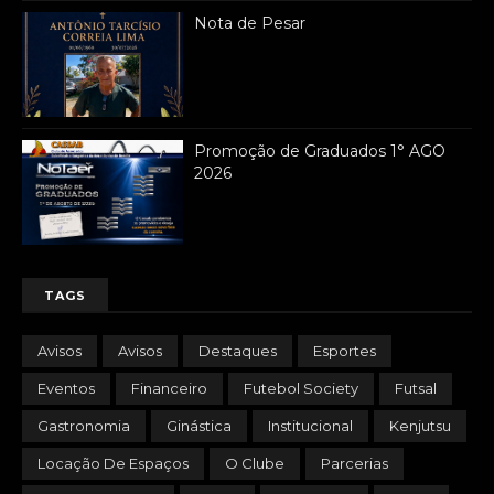
Nota de Pesar
Promoção de Graduados 1° AGO
2026
TAGS
Avisos
Avisos
Destaques
Esportes
Eventos
Financeiro
Futebol Society
Futsal
Gastronomia
Ginástica
Institucional
Kenjutsu
Locação De Espaços
O Clube
Parcerias