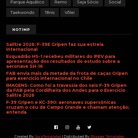
Parque Aquático
Remo
Seja Sócio
Social
Taekwondo
Tênis
Vôlei
NOTIMP
Salitre 2026: F-39E Gripen faz sua estreia
internacional
Esquadrão HS-1 recebeu militares do IPEV para
apresentação dos resultados do estudo sobre a
aeronave SH-16
FAB envia mais da metade da frota de caças Gripen
para exercício internacional no Chile
IMAGENS: Como foi a travessia dos seis F-39 Gripen
da FAB pela Cordilheira dos Andes para o Exercício
Salitre 2026
F-39 Gripen e KC-390: aeronaves supersônicas
cruzam o céu de Campo Grande e chamam atenção;
entenda
Created By
SoraTemplates
| Distributed By
Blogger Templates