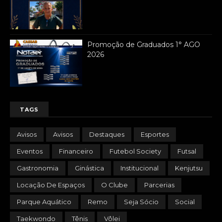
Promoção de Graduados 1° AGO
2026
TAGS
Avisos
Avisos
Destaques
Esportes
Eventos
Financeiro
Futebol Society
Futsal
Gastronomia
Ginástica
Institucional
Kenjutsu
Locação De Espaços
O Clube
Parcerias
Parque Aquático
Remo
Seja Sócio
Social
Taekwondo
Tênis
Vôlei