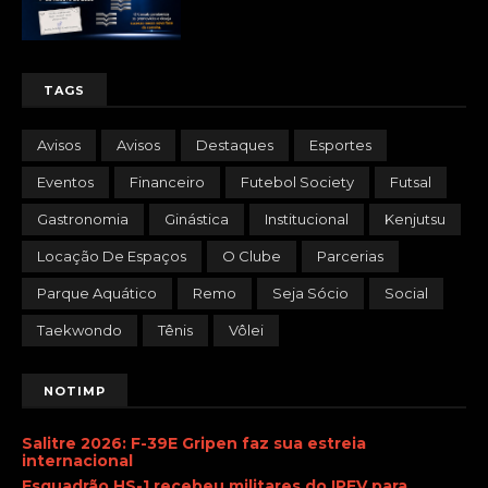
TAGS
Avisos
Avisos
Destaques
Esportes
Eventos
Financeiro
Futebol Society
Futsal
Gastronomia
Ginástica
Institucional
Kenjutsu
Locação De Espaços
O Clube
Parcerias
Parque Aquático
Remo
Seja Sócio
Social
Taekwondo
Tênis
Vôlei
NOTIMP
Salitre 2026: F-39E Gripen faz sua estreia
internacional
Esquadrão HS-1 recebeu militares do IPEV para