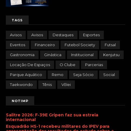
TAGS
Avisos
Avisos
Destaques
Esportes
Eventos
Financeiro
Futebol Society
Futsal
Gastronomia
Ginástica
Institucional
Kenjutsu
Locação De Espaços
O Clube
Parcerias
Parque Aquático
Remo
Seja Sócio
Social
Taekwondo
Tênis
Vôlei
NOTIMP
Salitre 2026: F-39E Gripen faz sua estreia
internacional
Esquadrão HS-1 recebeu militares do IPEV para
apresentação dos resultados do estudo sobre a