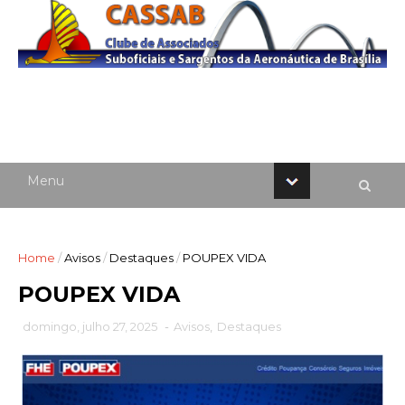
Home
/
Avisos
/
Destaques
/
POUPEX VIDA
POUPEX VIDA
domingo, julho 27, 2025
-
Avisos
,
Destaques