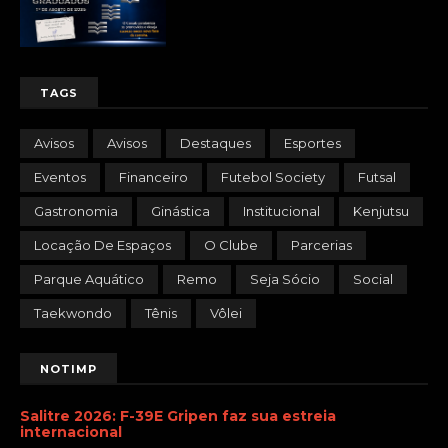
TAGS
Avisos
Avisos
Destaques
Esportes
Eventos
Financeiro
Futebol Society
Futsal
Gastronomia
Ginástica
Institucional
Kenjutsu
Locação De Espaços
O Clube
Parcerias
Parque Aquático
Remo
Seja Sócio
Social
Taekwondo
Tênis
Vôlei
NOTIMP
Salitre 2026: F-39E Gripen faz sua estreia
internacional