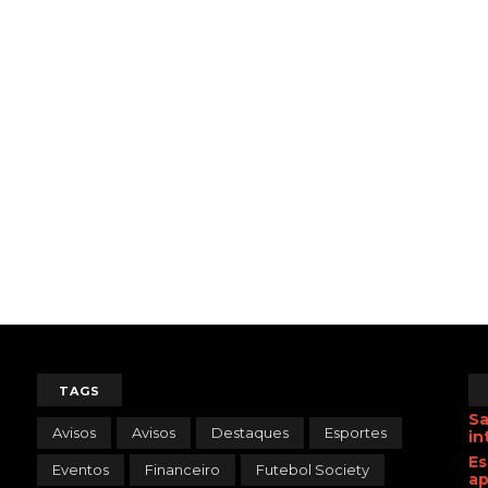
TAGS
Sa
Avisos
Avisos
Destaques
Esportes
in
Es
Eventos
Financeiro
Futebol Society
ap