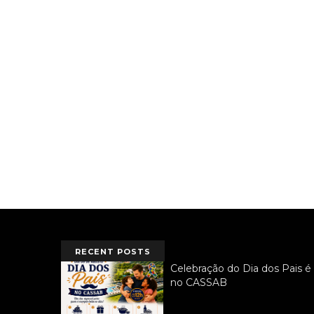
RECENT POSTS
Celebração do Dia dos Pais é
no CASSAB