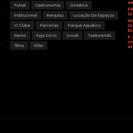
ae
Futsal
Gastronomia
Ginástica
FA
Gr
Institucional
Kenjutsu
Locação De Espaços
IM
Gr
O Clube
Parcerias
Parque Aquático
Ex
Remo
Seja Sócio
Social
Taekwondo
F-
cr
Tênis
Vôlei
at