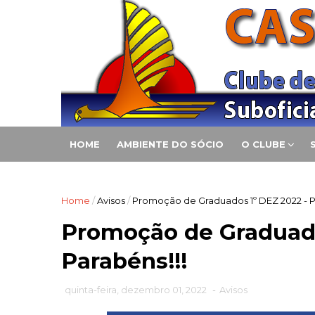
HOME
AMBIENTE DO SÓCIO
O CLUBE
Home
/
Avisos
/
Promoção de Graduados 1º DEZ 2022 - P
Promoção de Graduado
Parabéns!!!
quinta-feira, dezembro 01, 2022
-
Avisos