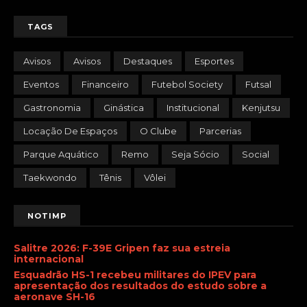
TAGS
Avisos
Avisos
Destaques
Esportes
Eventos
Financeiro
Futebol Society
Futsal
Gastronomia
Ginástica
Institucional
Kenjutsu
Locação De Espaços
O Clube
Parcerias
Parque Aquático
Remo
Seja Sócio
Social
Taekwondo
Tênis
Vôlei
NOTIMP
Salitre 2026: F-39E Gripen faz sua estreia
internacional
Esquadrão HS-1 recebeu militares do IPEV para
apresentação dos resultados do estudo sobre a
aeronave SH-16